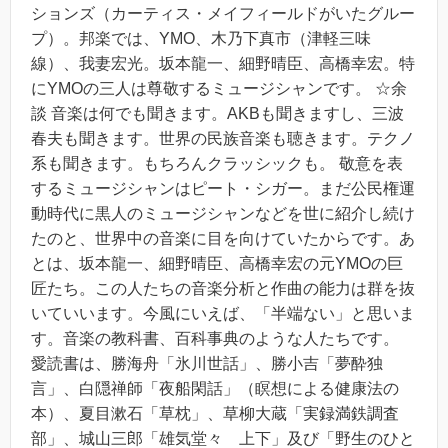
ションズ（カーティス・メイフィールドがいたグルー
プ）。邦楽では、YMO、木乃下真市（津軽三味
線）、我妻宏光。坂本龍一、細野晴臣、高橋幸宏。特
にYMOの三人は尊敬するミュージシャンです。 ☆余
談 音楽は何でも聞きます。AKBも聞きますし、三波
春夫も聞きます。世界の民族音楽も聴きます。テクノ
系も聞きます。もちろんクラッシックも。 敬意を表
するミュージシャンはピート・シガー。まだ公民権運
動時代に黒人のミュージシャンなどを世に紹介し続け
たのと、世界中の音楽に目を向けていたからです。あ
とは、坂本龍一、細野晴臣、高橋幸宏の元YMOの巨
匠たち。この人たちの音楽分析と作曲の能力は群を抜
いていいます。今風にいえば、「半端ない」と思いま
す。音楽の教科書、百科事典のような人たちです。
愛読書は、勝海舟「氷川世話」、勝小吉「夢酔独
言」、白隠禅師「夜船閑話」（瞑想による健康法の
本）、夏目漱石「草枕」、草柳大蔵「実録満鉄調査
部」、城山三郎「雄気堂々 上下」及び「野生のひと