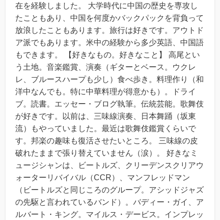
在を経験しました。 大学時代に中国の歴史を専攻し
たこともあり、中国を何度かバックパックを背負って
放浪したこともあります。旅行は好きです。アウトド
ア派でもあります。米中の経験から多少英語、中国語
もできます。 【好きなもの。好きなこと】 高尾とい
う土地。音楽鑑賞、演奏（ギターとベース。ウクレ
レ、ブルースハープも少し）食べ歩き。料理作り（和
洋中なんでも。特に中華料理が得意かも）。ドライ
ブ。読書。エッセー・ブログ執筆。伝統芸能。歌舞伎
が好きです。以前は、三味線演奏、日本舞踊（坂東
流）もやっていました。最近は歌舞伎鑑賞くらいで
す。邦楽の趣味も復活させたいところ。 三味線の皮
破れたままで張り替えていません（涙）。 好きなミ
ュージシャンは、ビートルズ、クリーデンスクリアウ
ォーターリバイバル（CCR）、マンフレッドマン
（ビートルズと同じころのグループ。アシッドジャズ
の先駆と言われているバンド）。バディー・ガイ、ア
ルバート・キング。マイルス・デービス。インプレッ