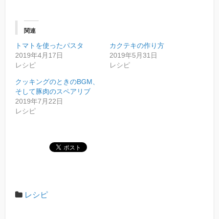
ッ
c
ク
e
し
b
て
o
T
o
関連
w
k
i
で
トマトを使ったパスタ
t
共
カクテキの作り方
t
有
2019年4月17日
2019年5月31日
e
す
r
る
レシピ
レシピ
で
に
共
は
クッキングのときのBGM、
有
ク
(
リ
そして豚肉のスペアリブ
新
ッ
2019年7月22日
し
ク
い
し
レシピ
ウ
て
ィ
く
ン
だ
ド
さ
ウ
い
で
(
開
新
き
し
ま
い
す
ウ
)
ィ
ン
ド
レシピ
ウ
で
開
き