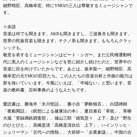
細野晴臣、高橋幸宏。特に
YMO
の三人は尊敬するミュージシャンで
す。
☆余談
音楽は何でも聞きます。
AKB
も聞きますし、三波春夫も聞きます。
世界の民族音楽も聴きます。テクノ系も聞きます。もちろんクラッ
シックも。
敬意を表するミュージシャンはピート・シガー。まだ公民権運動時
代に黒人のミュージシャンなどを世に紹介し続けたのと、世界中の
音楽に目を向けていたからです。あとは、坂本龍一、細野晴臣、高
橋幸宏の元
YMO
の巨匠たち。この人たちの音楽分析と作曲の能力は
群を抜いていいます。今風にいえば、「半端ない」と思います。音
楽の教科書、百科事典のような人たちです。
愛読書は、勝海舟「氷川世話」、勝小吉「夢酔独言」、白隠禅師
「夜船閑話」（瞑想による健康法の本）、夏目漱石「草枕」、草柳
大蔵「実録満鉄調査部」、城山三郎「雄気堂々 上下」及び「野生
のひとびと」、高橋是清「高橋是清自伝 上下」、ハインリッヒ・
シュリーマン「古代への情熱」、大前研一「企業参謀」。中国の古