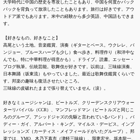
大学時代に中国の歴史を専攻したこともあり、中国を何度かバック
パックを背負って放浪したこともあります。旅行は好きです。アウ
トドア派でもあります。米中の経験から多少英語、中国語もできま
す。
【好きなもの。好きなこと】
高尾という土地。音楽鑑賞、演奏（ギターとベース。ウクレレ、バ
ンジョー、ブルースハープも少し）食べ歩き。料理作り（和洋中な
んでも。特に中華料理が得意かも）。ドライブ。読書。エッセー・
ブログ執筆。伝統芸能。歌舞伎が好きです。以前は、三味線演奏、
日本舞踊（坂東流）もやっていました。最近は歌舞伎鑑賞くらいで
す。邦楽の趣味も復活させたいところ。
三味線の皮破れたままで張り替えていません（涙）。
好きなミュージシャンは、ビートルズ、クリーデンスクリアウォー
ターリバイバル（
CCR
）、マンフレッドマン（ビートルズと同じこ
ろのグループ。アシッドジャズの先駆と言われているバンド）。バ
ディー・ガイ、アルバート・キング。マイルス・デービス。インプ
レッションズ（カーティス・メイフィールドがいたグループ）。邦
楽では、
YMO
、木乃下真市（津軽三味線）、我妻宏光。坂本龍一、