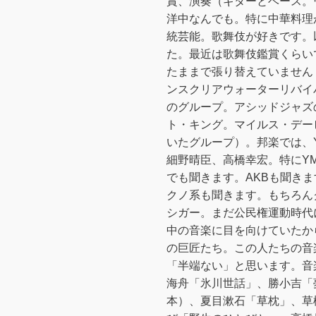
賞、演奏（ギターとベース。
洋中なんでも。特に中華料理
統芸能。歌舞伎が好きです。
た。最近は歌舞伎鑑賞くらい
たままで張り替えていません
ンスクリアウォーターリバイ
のグループ。アシッドジャズ
ト・キング。マイルス・デー
いたグループ）。邦楽では、
細野晴臣、高橋幸宏。特にYM
でも聞きます。AKBも聞き
クノ系も聞きます。もちろん
シガー。まだ公民権運動時代
中の音楽に目を向けていたか
の巨匠たち。この人たちの音
「半端ない」と思います。音
海舟「氷川世話」、勝小吉「
本）、夏目漱石「草枕」、草