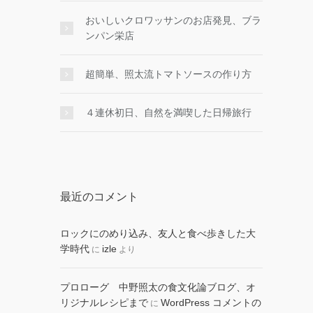
おいしいクロワッサンのお店発見、ブラ
ンパン栄店
超簡単、照太流トマトソースの作り方
４連休初日、自然を満喫した日帰旅行
最近のコメント
ロックにのめり込み、友人と食べ歩きした大
学時代
izle
に
より
プロローグ 中野照太の食文化論ブログ、オ
リジナルレシピまで
WordPress コメントの
に