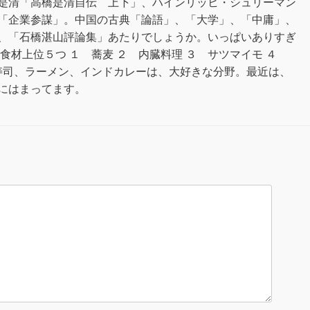
是清「高橋是清自伝 上下」、ハインリッヒ・シュリーマン
「企業参謀」。中国の古典「論語」、「大学」、「中庸」、
、「石橋湛山評論集」あたりでしょうか。いっぱいありすぎ
食材上位５つ １ 蕎麦 ２ 内臓料理 ３ サツマイモ ４
寿司、ラーメン、インドカレーは、大好きな分野。最近は、
にはまってます。