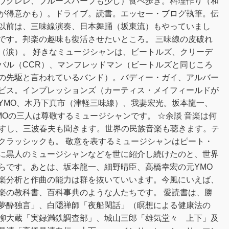
ウクレレ、ブルースハープも少し）食べ歩き。料理作り（和
が得意かも）。ドライブ。読書。エッセー・ブログ執筆。伝
以前は、三味線演奏、日本舞踊（坂東流）もやっていまし
です。邦楽の趣味も復活させたいところ。 三味線の皮破れ
（涙）。 好きなミュージシャンは、ビートルズ、クリーデ
バル（CCR）、マンフレッドマン（ビートルズと同じころ
の先駆と言われているバンド）。バディー・ガイ、アルバー
ビス。インプレッションズ（カーティス・メイフィールドが
YMO、木乃下真市（津軽三味線）、我妻宏光。坂本龍一、
Oの三人は尊敬するミュージシャンです。 ☆余談 音楽は何
ますし、三波春夫も聞きます。世界の民族音楽も聴きます。テ
クラッシックも。 敬意を表するミュージシャンはピート・
に黒人のミュージシャンなどを世に紹介し続けたのと、世界
らです。あとは、坂本龍一、細野晴臣、高橋幸宏の元YMO
楽分析と作曲の能力は群を抜いていいます。今風にいえば、
楽の教科書、百科事典のような人たちです。 愛読書は、勝
夢酔独言」、白隠禅師「夜船閑話」（瞑想による健康法の
柳大蔵「実録満鉄調査部」、城山三郎「雄気堂々 上下」及