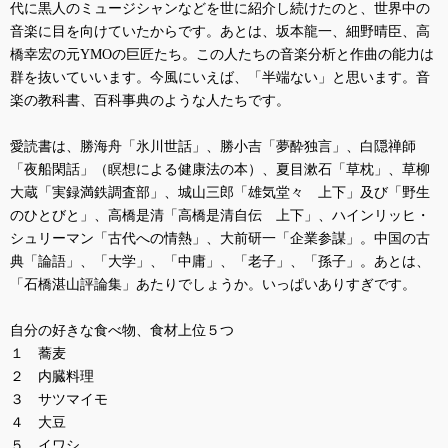
代に黒人のミュージシャンなどを世に紹介し続けたのと、世界中の
音楽に目を向けていたからです。あとは、坂本龍一、細野晴臣、高
橋幸宏の元
YMO
の巨匠たち。この人たちの音楽分析と作曲の能力は
群を抜いていいます。今風にいえば、「半端ない」と思います。音
楽の教科書、百科事典のような人たちです。
愛読書は、勝海舟「氷川世話」、勝小吉「夢酔独言」、白隠禅師
「夜船閑話」（瞑想による健康法の本）、夏目漱石「草枕」、草柳
大蔵「実録満鉄調査部」、城山三郎「雄気堂々 上下」及び「野生
のひとびと」、高橋是清「高橋是清自伝 上下」、ハインリッヒ・
シュリーマン「古代への情熱」、大前研一「企業参謀」。中国の古
典「論語」、「大学」、「中庸」、「老子」、「孫子」。あとは、
「石橋湛山評論集」あたりでしょうか。いっぱいありすぎです。
自分の好きな食べ物、食材上位５つ
１ 蕎麦
２ 内臓料理
３ サツマイモ
４ 大豆
５ イワシ