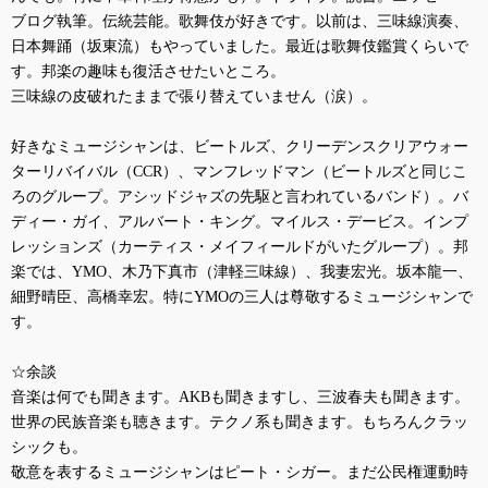
ブログ執筆。伝統芸能。歌舞伎が好きです。以前は、三味線演奏、
日本舞踊（坂東流）もやっていました。最近は歌舞伎鑑賞くらいで
す。邦楽の趣味も復活させたいところ。
三味線の皮破れたままで張り替えていません（涙）。
好きなミュージシャンは、ビートルズ、クリーデンスクリアウォー
ターリバイバル（
CCR
）、マンフレッドマン（ビートルズと同じこ
ろのグループ。アシッドジャズの先駆と言われているバンド）。バ
ディー・ガイ、アルバート・キング。マイルス・デービス。インプ
レッションズ（カーティス・メイフィールドがいたグループ）。邦
楽では、
YMO
、木乃下真市（津軽三味線）、我妻宏光。坂本龍一、
細野晴臣、高橋幸宏。特に
YMO
の三人は尊敬するミュージシャンで
す。
☆余談
音楽は何でも聞きます。
AKB
も聞きますし、三波春夫も聞きます。
世界の民族音楽も聴きます。テクノ系も聞きます。もちろんクラッ
シックも。
敬意を表するミュージシャンはピート・シガー。まだ公民権運動時