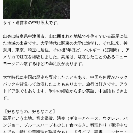
サイト運営者の中野照太です。
出身は岐阜県中津川市。山に囲まれた地域で今住んでいる高尾に似
た地域の出身です。大学時代に関東の大学に進学し、それ以来、神
奈川、東京、埼玉に居住、その後
3
年ほど、ベルギー（短期間）、ア
メリカで駐在を経験しました。高尾は、駐在したことのあるニュー
ヨークに匹敵するほどの満足度があります。
大学時代に中国の歴史を専攻したこともあり、中国を何度かバック
パックを背負って放浪したこともあります。旅行は好きです。アウ
トドア派でもあります。米中の経験から多少英語、中国語もできま
す。
【好きなもの。好きなこと】
高尾という土地。音楽鑑賞、演奏（ギターとベース。ウクレレ、バ
ンジョー、ブルースハープも少し）食べ歩き。料理作り（和洋中な
んでも。特に中華料理が得意かも）。ドライブ。読書。エッセー・