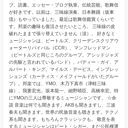
ブ。読書。エッセー・ブログ執筆。伝統芸能。歌舞伎
が好きです。以前は、三味線演奏、日本舞踊（坂東
流）もやっていました。最近は歌舞伎鑑賞くらいで
す。邦楽の趣味も復活させたいところ。 三味線の皮
破れたままで張り替えていません（涙）。 好きなミ
ュージシャンは、ビートルズ、クリーデンスクリアウ
ォーターリバイバル（CCR）、マンフレッドマン
（ビートルズと同じころのグループ。アシッドジャズ
の先駆と言われているバンド）。バディー・ガイ、ア
ルバート・キング。マイルス・デービス。インプレッ
ションズ（カーティス・メイフィールドがいたグルー
プ）。邦楽では、YMO、木乃下真市（津軽三味
線）、我妻宏光。坂本龍一、細野晴臣、高橋幸宏。特
にYMOの三人は尊敬するミュージシャンです。 ☆余
談 音楽は何でも聞きます。AKBも聞きますし、三波
春夫も聞きます。世界の民族音楽も聴きます。テクノ
系も聞きます。もちろんクラッシックも。 敬意を表
するミュージシャンはピート・シガー。まだ公民権運