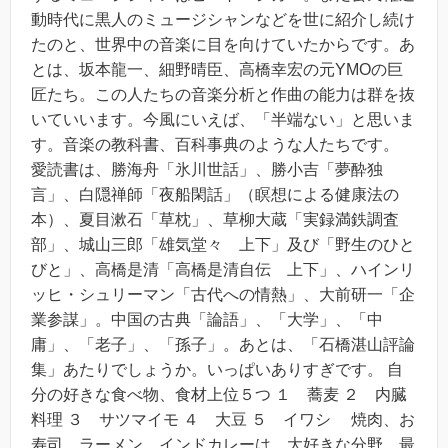
動時代に黒人のミュージシャンなどを世に紹介し続け
たのと、世界中の音楽に目を向けていたからです。あ
とは、坂本龍一、細野晴臣、高橋幸宏の元YMOの巨
匠たち。この人たちの音楽分析と作曲の能力は群を抜
いていいます。今風にいえば、「半端ない」と思いま
す。音楽の教科書、百科事典のような人たちです。
愛読書は、勝海舟「氷川世話」、勝小吉「夢酔独
言」、白隠禅師「夜船閑話」（瞑想による健康法の
本）、夏目漱石「草枕」、草柳大蔵「実録満鉄調査
部」、城山三郎「雄気堂々 上下」及び「野生のひと
びと」、高橋是清「高橋是清自伝 上下」、ハインリ
ッヒ・シュリーマン「古代への情熱」、大前研一「企
業参謀」。中国の古典「論語」、「大学」、「中
庸」、「老子」、「孫子」。あとは、「石橋湛山評論
集」あたりでしょうか。いっぱいありすぎです。 自
分の好きな食べ物、食材上位５つ １ 蕎麦 ２ 内臓
料理 ３ サツマイモ ４ 大豆 ５ イワシ 焼肉、お
寿司、ラーメン、インドカレーは、大好きな分野。最