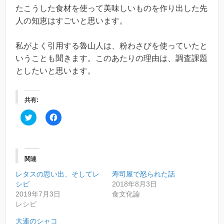
たこうした食材を使って美味しいものを作り出した先
人の知恵はすごいと思います。
私がよく引用する魯山人は、粉わさびを使っていたと
いうことも聞きます。このあたりの理由は、調査課題
としたいと思います。
共有:
ク
F
リ
a
ッ
c
ク
e
し
b
て
o
T
o
関連
w
k
i
で
レタスの思い出、そしてレ
t
共
寿司屋で怒られた話
t
有
シピ
2018年8月3日
e
す
r
る
2019年7月3日
食文化論
で
に
レシピ
共
は
有
ク
(
リ
大連のシャコ