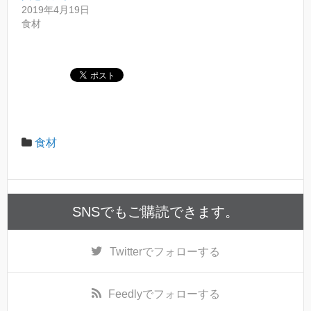
新
ッ
2019年4月19日
し
ク
い
し
食材
ウ
て
ィ
く
ン
だ
ド
さ
ウ
い
で
(
開
新
き
し
ま
い
す
ウ
)
ィ
ン
ド
食材
ウ
で
開
き
ま
す
)
SNSでもご購読できます。
Twitter
でフォローする
Feedly
でフォローする