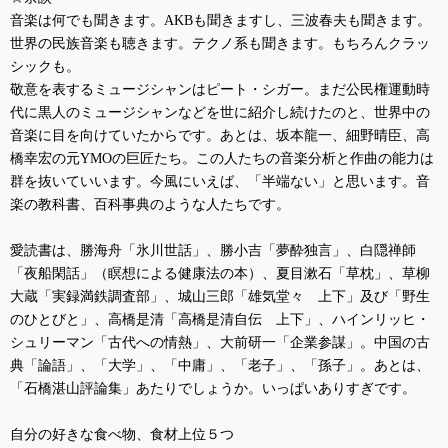
音楽は何でも聞きます。
AKB
も聞きますし、三波春夫も聞きます。
世界の民族音楽も聴きます。テクノ系も聞きます。もちろんクラッ
シックも。
敬意を表するミュージシャンはピート・シガー。まだ公民権運動時
代に黒人のミュージシャンなどを世に紹介し続けたのと、世界中の
音楽に目を向けていたからです。あとは、坂本龍一、細野晴臣、高
橋幸宏の元
YMO
の巨匠たち。この人たちの音楽分析と作曲の能力は
群を抜いていいます。今風にいえば、「半端ない」と思います。音
楽の教科書、百科事典のような人たちです。
愛読書は、勝海舟「氷川世話」、勝小吉「夢酔独言」、白隠禅師
「夜船閑話」（瞑想による健康法の本）、夏目漱石「草枕」、草柳
大蔵「実録満鉄調査部」、城山三郎「雄気堂々 上下」及び「野生
のひとびと」、高橋是清「高橋是清自伝 上下」、ハインリッヒ・
シュリーマン「古代への情熱」、大前研一「企業参謀」。中国の古
典「論語」、「大学」、「中庸」、「老子」、「孫子」。あとは、
「石橋湛山評論集」あたりでしょうか。いっぱいありすぎです。
自分の好きな食べ物、食材上位５つ