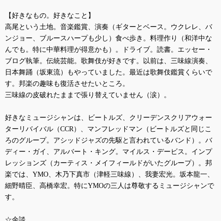
【好きなもの。好きなこと】
高尾という土地。音楽鑑賞、演奏（ギターとベース。ウクレレ、バ
ンジョー、ブルースハープも少し）食べ歩き。料理作り（和洋中な
んでも。特に中華料理が得意かも）。ドライブ。読書。エッセー・
ブログ執筆。伝統芸能。歌舞伎が好きです。以前は、三味線演奏、
日本舞踊（坂東流）もやっていました。最近は歌舞伎鑑賞くらいで
す。邦楽の趣味も復活させたいところ。
三味線の皮破れたままで張り替えていません（涙）。
好きなミュージシャンは、ビートルズ、クリーデンスクリアウォー
ターリバイバル（
CCR
）、マンフレッドマン（ビートルズと同じこ
ろのグループ。アシッドジャズの先駆と言われているバンド）。バ
ディー・ガイ、アルバート・キング。マイルス・デービス。インプ
レッションズ（カーティス・メイフィールドがいたグループ）。邦
楽では、
YMO
、木乃下真市（津軽三味線）、我妻宏光。坂本龍一、
細野晴臣、高橋幸宏。特に
YMO
の三人は尊敬するミュージシャンで
す。
☆余談