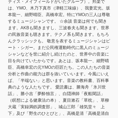
ティス・メイフィールドがいたグループ）。邦楽で
は、YMO、木乃下真市（津軽三味線）、我妻宏光。坂
本龍一、細野晴臣、高橋幸宏。特にYMOの三人は尊敬
するミュージシャンです。 ☆余談 音楽は何でも聞き
ます。AKBも聞きますし、三波春夫も聞きます。世界
の民族音楽も聴きます。テクノ系も聞きます。もちろ
んクラッシックも。 敬意を表するミュージシャンはピ
ート・シガー。まだ公民権運動時代に黒人のミュージ
シャンなどを世に紹介し続けたのと、世界中の音楽に
目を向けていたからです。あとは、坂本龍一、細野晴
臣、高橋幸宏の元YMOの巨匠たち。この人たちの音楽
分析と作曲の能力は群を抜いていいます。今風にいえ
ば、「半端ない」と思います。音楽の教科書、百科事
典のような人たちです。 愛読書は、勝海舟「氷川世
話」、勝小吉「夢酔独言」、白隠禅師「夜船閑話」
（瞑想による健康法の本）、夏目漱石「草枕」、草柳
大蔵「実録満鉄調査部」、城山三郎「雄気堂々 上
下」及び「野生のひとびと」、高橋是清「高橋是清自