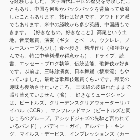
を経験しました。 大学時代に中国の歴史を専攻したこ
ともあり、中国を何度かバックパックを背負って放浪
したこともあります。旅行は好きです。アウトドア派
でもあります。米中の経験から多少英語、中国語もで
きます。 【好きなもの。好きなこと】 高尾という土
地。音楽鑑賞、演奏（ギターとベース。ウクレレ、ブ
ルースハープも少し）食べ歩き。料理作り（和洋中な
んでも。特に中華料理が得意かも）。ドライブ。読
書。エッセー・ブログ執筆。伝統芸能。歌舞伎が好き
です。以前は、三味線演奏、日本舞踊（坂東流）もや
っていました。最近は歌舞伎鑑賞くらいです。邦楽の
趣味も復活させたいところ。 三味線の皮破れたままで
張り替えていません（涙）。 好きなミュージシャン
は、ビートルズ、クリーデンスクリアウォーターリバ
イバル（CCR）、マンフレッドマン（ビートルズと同
じころのグループ。アシッドジャズの先駆と言われて
いるバンド）。バディー・ガイ、アルバート・キン
グ。マイルス・デービス。インプレッションズ（カー