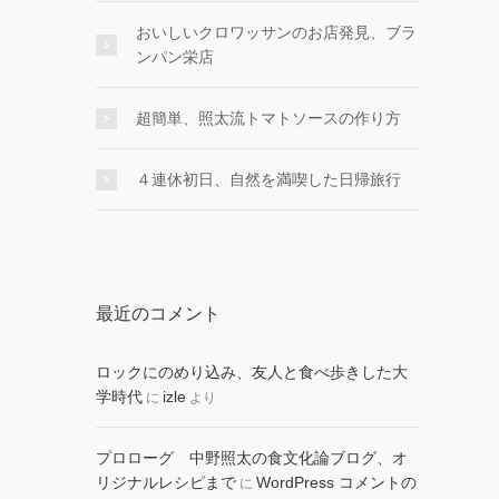
おいしいクロワッサンのお店発見、ブラ
ンパン栄店
超簡単、照太流トマトソースの作り方
４連休初日、自然を満喫した日帰旅行
最近のコメント
ロックにのめり込み、友人と食べ歩きした大
学時代
izle
に
より
プロローグ 中野照太の食文化論ブログ、オ
リジナルレシピまで
WordPress コメントの
に