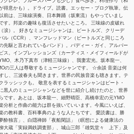
ウクレレ、ブルースハープも少し）食べ歩き。料理作り（和
が得意かも）。ドライブ。読書。エッセー・ブログ執筆。伝
以前は、三味線演奏、日本舞踊（坂東流）もやっていまし
です。邦楽の趣味も復活させたいところ。 三味線の皮破れ
（涙）。 好きなミュージシャンは、ビートルズ、クリーデ
バル（CCR）、マンフレッドマン（ビートルズと同じころ
の先駆と言われているバンド）。バディー・ガイ、アルバー
ビス。インプレッションズ（カーティス・メイフィールドが
YMO、木乃下真市（津軽三味線）、我妻宏光。坂本龍一、
Oの三人は尊敬するミュージシャンです。 ☆余談 音楽は何
ますし、三波春夫も聞きます。世界の民族音楽も聴きます。テ
クラッシックも。 敬意を表するミュージシャンはピート・
に黒人のミュージシャンなどを世に紹介し続けたのと、世界
らです。あとは、坂本龍一、細野晴臣、高橋幸宏の元YMO
楽分析と作曲の能力は群を抜いていいます。今風にいえば、
楽の教科書、百科事典のような人たちです。 愛読書は、勝
夢酔独言」、白隠禅師「夜船閑話」（瞑想による健康法の
柳大蔵「実録満鉄調査部」、城山三郎「雄気堂々 上下」及