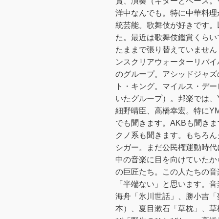
賞、演奏（ギターとベース。
洋中なんでも。特に中華料理
統芸能。歌舞伎が好きです。
た。最近は歌舞伎鑑賞くらい
たままで張り替えていません
ンスクリアウォーターリバイ
のグループ。アシッドジャズ
ト・キング。マイルス・デー
いたグループ）。邦楽では、
細野晴臣、高橋幸宏。特にYM
でも聞きます。AKBも聞き
クノ系も聞きます。もちろん
シガー。まだ公民権運動時代
中の音楽に目を向けていたか
の巨匠たち。この人たちの音
「半端ない」と思います。音
海舟「氷川世話」、勝小吉「
本）、夏目漱石「草枕」、草