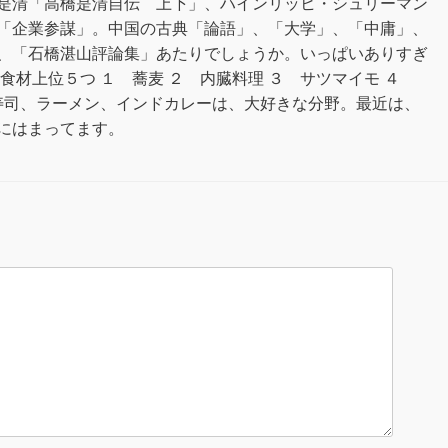
是清「高橋是清自伝 上下」、ハインリッヒ・シュリーマン
「企業参謀」。中国の古典「論語」、「大学」、「中庸」、
、「石橋湛山評論集」あたりでしょうか。いっぱいありすぎ
食材上位５つ １ 蕎麦 ２ 内臓料理 ３ サツマイモ ４
寿司、ラーメン、インドカレーは、大好きな分野。最近は、
にはまってます。