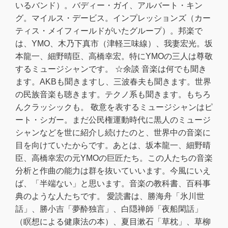
いるバンド）。バディー・ガイ、アルバート・キン
グ。マイルス・デービス。インプレッションズ（カー
ティス・メイフィールドがいたグループ）。邦楽で
は、YMO、木乃下真市（津軽三味線）、我妻宏光。坂
本龍一、細野晴臣、高橋幸宏。特にYMOの三人は尊敬
するミュージシャンです。 ☆余談 音楽は何でも聞き
ます。AKBも聞きますし、三波春夫も聞きます。世界
の民族音楽も聴きます。テクノ系も聞きます。もちろ
んクラッシックも。 敬意を表するミュージシャンはピ
ート・シガー。まだ公民権運動時代に黒人のミュージ
シャンなどを世に紹介し続けたのと、世界中の音楽に
目を向けていたからです。あとは、坂本龍一、細野晴
臣、高橋幸宏の元YMOの巨匠たち。この人たちの音楽
分析と作曲の能力は群を抜いていいます。今風にいえ
ば、「半端ない」と思います。音楽の教科書、百科事
典のような人たちです。 愛読書は、勝海舟「氷川世
話」、勝小吉「夢酔独言」、白隠禅師「夜船閑話」
（瞑想による健康法の本）、夏目漱石「草枕」、草柳