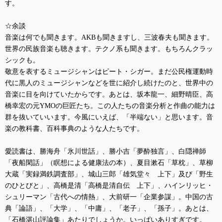
す。
☆余談
音楽は何でも聞きます。
AKB
も聞きますし、三波春夫も聞きます。
世界の民族音楽も聴きます。テクノ系も聞きます。もちろんクラッ
シックも。
敬意を表するミュージシャンはピート・シガー。まだ公民権運動時
代に黒人のミュージシャンなどを世に紹介し続けたのと、世界中の
音楽に目を向けていたからです。あとは、坂本龍一、細野晴臣、高
橋幸宏の元
YMO
の巨匠たち。この人たちの音楽分析と作曲の能力は
群を抜いていいます。今風にいえば、「半端ない」と思います。音
楽の教科書、百科事典のような人たちです。
愛読書は、勝海舟「氷川世話」、勝小吉「夢酔独言」、白隠禅師
「夜船閑話」（瞑想による健康法の本）、夏目漱石「草枕」、草柳
大蔵「実録満鉄調査部」、城山三郎「雄気堂々 上下」及び「野生
のひとびと」、高橋是清「高橋是清自伝 上下」、ハインリッヒ・
シュリーマン「古代への情熱」、大前研一「企業参謀」。中国の古
典「論語」、「大学」、「中庸」、「老子」、「孫子」。あとは、
「石橋湛山評論集」あたりでしょうか。いっぱいありすぎです。