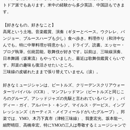
トドア派でもあります。米中の経験から多少英語、中国語もできま
す。
【好きなもの。好きなこと】
高尾という土地。音楽鑑賞、演奏（ギターとベース。ウクレレ、バ
ンジョー、ブルースハープも少し）食べ歩き。料理作り（和洋中な
んでも。特に中華料理が得意かも）。ドライブ。読書。エッセー・
ブログ執筆。伝統芸能。歌舞伎が好きです。以前は、三味線演奏、
日本舞踊（坂東流）もやっていました。最近は歌舞伎鑑賞くらいで
す。邦楽の趣味も復活させたいところ。
三味線の皮破れたままで張り替えていません（涙）。
好きなミュージシャンは、ビートルズ、クリーデンスクリアウォー
ターリバイバル（
CCR
）、マンフレッドマン（ビートルズと同じこ
ろのグループ。アシッドジャズの先駆と言われているバンド）。バ
ディー・ガイ、アルバート・キング。マイルス・デービス。インプ
レッションズ（カーティス・メイフィールドがいたグループ）。邦
楽では、
YMO
、木乃下真市（津軽三味線）、我妻宏光。坂本龍一、
細野晴臣、高橋幸宏。特に
YMO
の三人は尊敬するミュージシャンで