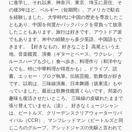
に進学し、それ以来、神奈川、東京、埼玉に居住、そ
の後3年ほど、ベルギー（短期間）、アメリカで駐在
を経験しました。 大学時代に中国の歴史を専攻したこ
ともあり、中国を何度かバックパックを背負って放浪
したこともあります。旅行は好きです。アウトドア派
でもあります。米中の経験から多少英語、中国語もで
きます。 【好きなもの。好きなこと】 高尾という土
地。音楽鑑賞、演奏（ギターとベース。ウクレレ、ブ
ルースハープも少し）食べ歩き。料理作り（和洋中な
んでも。特に中華料理が得意かも）。ドライブ。読
書。エッセー・ブログ執筆。伝統芸能。歌舞伎が好き
です。以前は、三味線演奏、日本舞踊（坂東流）もや
っていました。最近は歌舞伎鑑賞くらいです。邦楽の
趣味も復活させたいところ。 三味線の皮破れたままで
張り替えていません（涙）。 好きなミュージシャン
は、ビートルズ、クリーデンスクリアウォーターリバ
イバル（CCR）、マンフレッドマン（ビートルズと同
じころのグループ。アシッドジャズの先駆と言われて