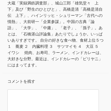
大蔵「実録満鉄調査部」、城山三郎「雄気堂々 上
下」及び「野生のひとびと」、高橋是清「高橋是清自
伝 上下」、ハインリッヒ・シュリーマン「古代への
情熱」、大前研一「企業参謀」。中国の古典「論
語」、「大学」、「中庸」、「老子」、「孫子」。あ
とは、「石橋湛山評論集」あたりでしょうか。いっぱ
いありすぎです。 自分の好きな食べ物、食材上位５つ
１ 蕎麦 ２ 内臓料理 ３ サツマイモ ４ 大豆 ５
イワシ 焼肉、お寿司、ラーメン、インドカレーは、
大好きな分野。最近は、インドカレーの「ピリヤニ」
にはまってます。
コメントを残す