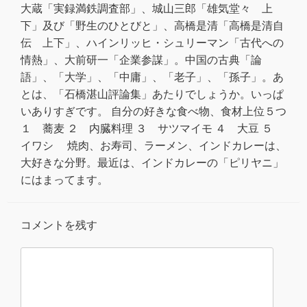
大蔵「実録満鉄調査部」、城山三郎「雄気堂々 上
下」及び「野生のひとびと」、高橋是清「高橋是清自
伝 上下」、ハインリッヒ・シュリーマン「古代への
情熱」、大前研一「企業参謀」。中国の古典「論
語」、「大学」、「中庸」、「老子」、「孫子」。あ
とは、「石橋湛山評論集」あたりでしょうか。いっぱ
いありすぎです。 自分の好きな食べ物、食材上位５つ
１ 蕎麦 ２ 内臓料理 ３ サツマイモ ４ 大豆 ５
イワシ 焼肉、お寿司、ラーメン、インドカレーは、
大好きな分野。最近は、インドカレーの「ピリヤニ」
にはまってます。
コメントを残す