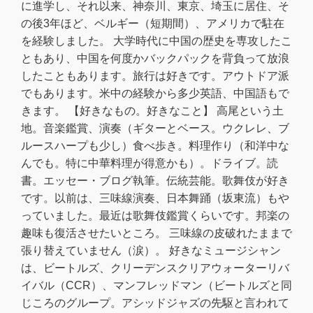
に進学し、それ以来、神奈川、東京、埼玉に居住、そ
の後3年ほど、ベルギー（短期間）、アメリカで駐在
を経験しました。 大学時代に中国の歴史を専攻したこ
ともあり、中国を何度かバックパックを背負って放浪
したこともあります。旅行は好きです。アウトドア派
でもあります。米中の経験から多少英語、中国語もで
きます。 【好きなもの。好きなこと】 高尾という土
地。音楽鑑賞、演奏（ギターとベース。ウクレレ、ブ
ルースハープも少し）食べ歩き。料理作り（和洋中な
んでも。特に中華料理が得意かも）。ドライブ。読
書。エッセー・ブログ執筆。伝統芸能。歌舞伎が好き
です。以前は、三味線演奏、日本舞踊（坂東流）もや
っていました。最近は歌舞伎鑑賞くらいです。邦楽の
趣味も復活させたいところ。 三味線の皮破れたままで
張り替えていません（涙）。 好きなミュージシャン
は、ビートルズ、クリーデンスクリアウォーターリバ
イバル（CCR）、マンフレッドマン（ビートルズと同
じころのグループ。アシッドジャズの先駆と言われて