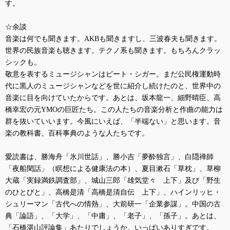
す。
☆余談
音楽は何でも聞きます。
AKB
も聞きますし、三波春夫も聞きます。
世界の民族音楽も聴きます。テクノ系も聞きます。もちろんクラッ
シックも。
敬意を表するミュージシャンはピート・シガー。まだ公民権運動時
代に黒人のミュージシャンなどを世に紹介し続けたのと、世界中の
音楽に目を向けていたからです。あとは、坂本龍一、細野晴臣、高
橋幸宏の元
YMO
の巨匠たち。この人たちの音楽分析と作曲の能力は
群を抜いていいます。今風にいえば、「半端ない」と思います。音
楽の教科書、百科事典のような人たちです。
愛読書は、勝海舟「氷川世話」、勝小吉「夢酔独言」、白隠禅師
「夜船閑話」（瞑想による健康法の本）、夏目漱石「草枕」、草柳
大蔵「実録満鉄調査部」、城山三郎「雄気堂々 上下」及び「野生
のひとびと」、高橋是清「高橋是清自伝 上下」、ハインリッヒ・
シュリーマン「古代への情熱」、大前研一「企業参謀」。中国の古
典「論語」、「大学」、「中庸」、「老子」、「孫子」。あとは、
「石橋湛山評論集」あたりでしょうか。いっぱいありすぎです。