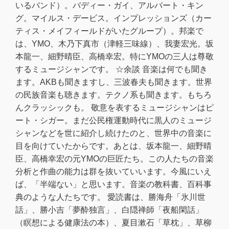
いるバンド）。バディー・ガイ、アルバート・キン
グ。マイルス・デービス。インプレッションズ（カー
ティス・メイフィールドがいたグループ）。邦楽で
は、YMO、木乃下真市（津軽三味線）、我妻宏光。坂
本龍一、細野晴臣、高橋幸宏。特にYMOの三人は尊敬
するミュージシャンです。 ☆余談 音楽は何でも聞き
ます。AKBも聞きますし、三波春夫も聞きます。世界
の民族音楽も聴きます。テクノ系も聞きます。もちろ
んクラッシックも。 敬意を表するミュージシャンはピ
ート・シガー。まだ公民権運動時代に黒人のミュージ
シャンなどを世に紹介し続けたのと、世界中の音楽に
目を向けていたからです。あとは、坂本龍一、細野晴
臣、高橋幸宏の元YMOの巨匠たち。この人たちの音楽
分析と作曲の能力は群を抜いていいます。今風にいえ
ば、「半端ない」と思います。音楽の教科書、百科事
典のような人たちです。 愛読書は、勝海舟「氷川世
話」、勝小吉「夢酔独言」、白隠禅師「夜船閑話」
（瞑想による健康法の本）、夏目漱石「草枕」、草柳