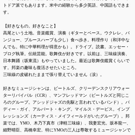
トドア派でもあります。米中の経験から多少英語、中国語もできま
す。
【好きなもの。好きなこと】
高尾という土地。音楽鑑賞、演奏（ギターとベース。ウクレレ、バ
ンジョー、ブルースハープも少し）食べ歩き。料理作り（和洋中な
んでも。特に中華料理が得意かも）。ドライブ。読書。エッセー・
ブログ執筆。伝統芸能。歌舞伎が好きです。以前は、三味線演奏、
日本舞踊（坂東流）もやっていました。最近は歌舞伎鑑賞くらいで
す。邦楽の趣味も復活させたいところ。
三味線の皮破れたままで張り替えていません（涙）。
好きなミュージシャンは、ビートルズ、クリーデンスクリアウォー
ターリバイバル（
CCR
）、マンフレッドマン（ビートルズと同じこ
ろのグループ。アシッドジャズの先駆と言われているバンド）。バ
ディー・ガイ、アルバート・キング。マイルス・デービス。インプ
レッションズ（カーティス・メイフィールドがいたグループ）。邦
楽では、
YMO
、木乃下真市（津軽三味線）、我妻宏光。坂本龍一、
細野晴臣、高橋幸宏。特に
YMO
の三人は尊敬するミュージシャンで