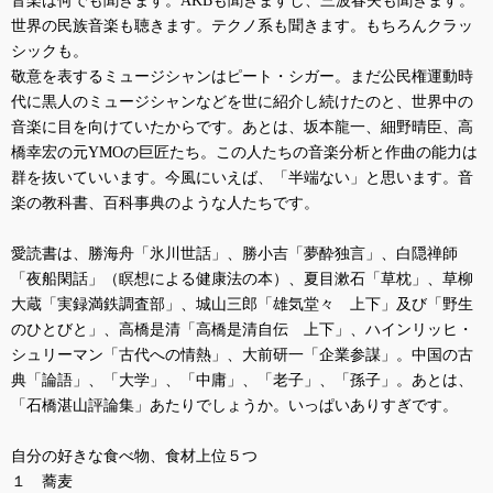
音楽は何でも聞きます。
AKB
も聞きますし、三波春夫も聞きます。
世界の民族音楽も聴きます。テクノ系も聞きます。もちろんクラッ
シックも。
敬意を表するミュージシャンはピート・シガー。まだ公民権運動時
代に黒人のミュージシャンなどを世に紹介し続けたのと、世界中の
音楽に目を向けていたからです。あとは、坂本龍一、細野晴臣、高
橋幸宏の元
YMO
の巨匠たち。この人たちの音楽分析と作曲の能力は
群を抜いていいます。今風にいえば、「半端ない」と思います。音
楽の教科書、百科事典のような人たちです。
愛読書は、勝海舟「氷川世話」、勝小吉「夢酔独言」、白隠禅師
「夜船閑話」（瞑想による健康法の本）、夏目漱石「草枕」、草柳
大蔵「実録満鉄調査部」、城山三郎「雄気堂々 上下」及び「野生
のひとびと」、高橋是清「高橋是清自伝 上下」、ハインリッヒ・
シュリーマン「古代への情熱」、大前研一「企業参謀」。中国の古
典「論語」、「大学」、「中庸」、「老子」、「孫子」。あとは、
「石橋湛山評論集」あたりでしょうか。いっぱいありすぎです。
自分の好きな食べ物、食材上位５つ
１ 蕎麦