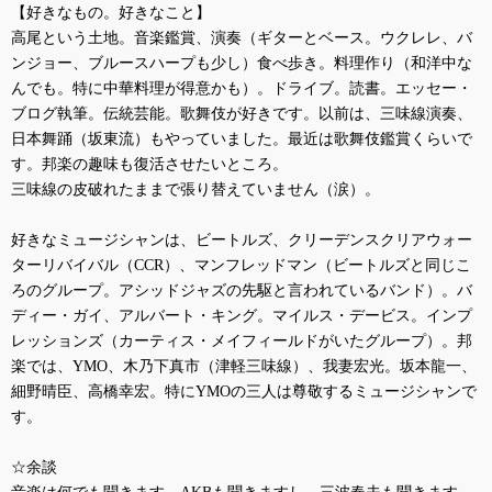
【好きなもの。好きなこと】
高尾という土地。音楽鑑賞、演奏（ギターとベース。ウクレレ、バ
ンジョー、ブルースハープも少し）食べ歩き。料理作り（和洋中な
んでも。特に中華料理が得意かも）。ドライブ。読書。エッセー・
ブログ執筆。伝統芸能。歌舞伎が好きです。以前は、三味線演奏、
日本舞踊（坂東流）もやっていました。最近は歌舞伎鑑賞くらいで
す。邦楽の趣味も復活させたいところ。
三味線の皮破れたままで張り替えていません（涙）。
好きなミュージシャンは、ビートルズ、クリーデンスクリアウォー
ターリバイバル（
CCR
）、マンフレッドマン（ビートルズと同じこ
ろのグループ。アシッドジャズの先駆と言われているバンド）。バ
ディー・ガイ、アルバート・キング。マイルス・デービス。インプ
レッションズ（カーティス・メイフィールドがいたグループ）。邦
楽では、
YMO
、木乃下真市（津軽三味線）、我妻宏光。坂本龍一、
細野晴臣、高橋幸宏。特に
YMO
の三人は尊敬するミュージシャンで
す。
☆余談