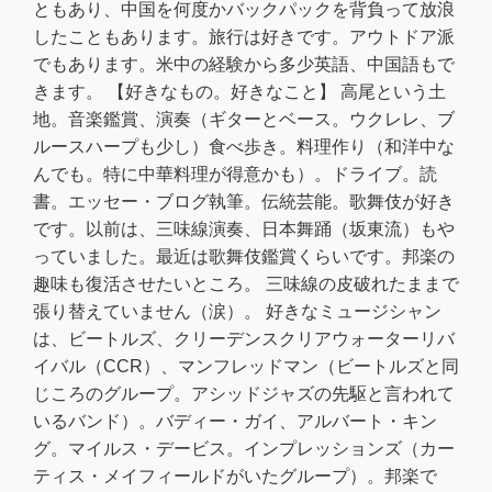
ともあり、中国を何度かバックパックを背負って放浪
したこともあります。旅行は好きです。アウトドア派
でもあります。米中の経験から多少英語、中国語もで
きます。 【好きなもの。好きなこと】 高尾という土
地。音楽鑑賞、演奏（ギターとベース。ウクレレ、ブ
ルースハープも少し）食べ歩き。料理作り（和洋中な
んでも。特に中華料理が得意かも）。ドライブ。読
書。エッセー・ブログ執筆。伝統芸能。歌舞伎が好き
です。以前は、三味線演奏、日本舞踊（坂東流）もや
っていました。最近は歌舞伎鑑賞くらいです。邦楽の
趣味も復活させたいところ。 三味線の皮破れたままで
張り替えていません（涙）。 好きなミュージシャン
は、ビートルズ、クリーデンスクリアウォーターリバ
イバル（CCR）、マンフレッドマン（ビートルズと同
じころのグループ。アシッドジャズの先駆と言われて
いるバンド）。バディー・ガイ、アルバート・キン
グ。マイルス・デービス。インプレッションズ（カー
ティス・メイフィールドがいたグループ）。邦楽で